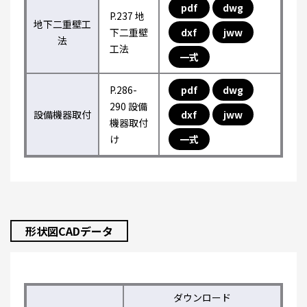
pdf
dwg
P.237 地
地下二重壁工
下二重壁
dxf
jww
法
工法
一式
P.286-
pdf
dwg
290 設備
設備機器取付
dxf
jww
機器取付
け
一式
形状図CADデータ
ダウンロード