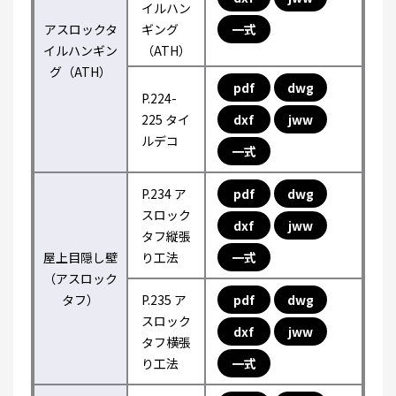
イルハン
アスロックタ
ギング
一式
イルハンギン
（ATH）
グ（ATH）
pdf
dwg
P.224-
225 タイ
dxf
jww
ルデコ
一式
P.234 ア
pdf
dwg
スロック
dxf
jww
タフ縦張
屋上目隠し壁
り工法
一式
（アスロック
タフ）
P.235 ア
pdf
dwg
スロック
dxf
jww
タフ横張
り工法
一式