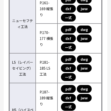
P.161-
169 縦張
dxf
jww
り
一式
ニューセフテ
ィ工法
pdf
dwg
P.170-
177 横張
dxf
jww
り
一式
pdf
dwg
LS（レイバー
P.181-
セイビング）
185 LS
dxf
jww
工法
工法
一式
pdf
dwg
P.187-
189 縦張
dxf
jww
り
一式
HS（ハイスペ