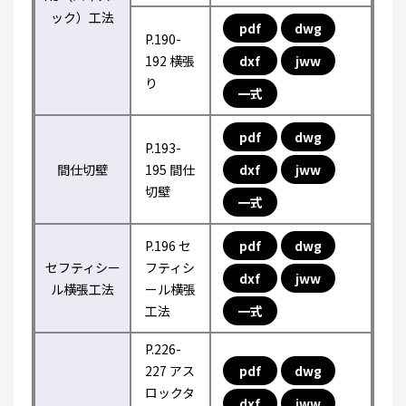
ック）工法
pdf
dwg
P.190-
192 横張
dxf
jww
り
一式
pdf
dwg
P.193-
間仕切壁
195 間仕
dxf
jww
切壁
一式
P.196 セ
pdf
dwg
セフティシー
フティシ
dxf
jww
ル横張工法
ール横張
工法
一式
P.226-
227 アス
pdf
dwg
ロックタ
dxf
jww