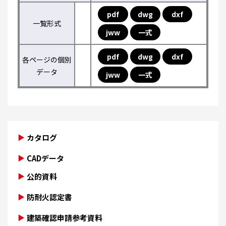
pdf
dwg
dxf
一覧形式
jww
一式
pdf
dwg
dxf
各ページの個別
データ
jww
一式
カタログ
CADデータ
公的資料
防耐火認定書
建築確認申請参考資料