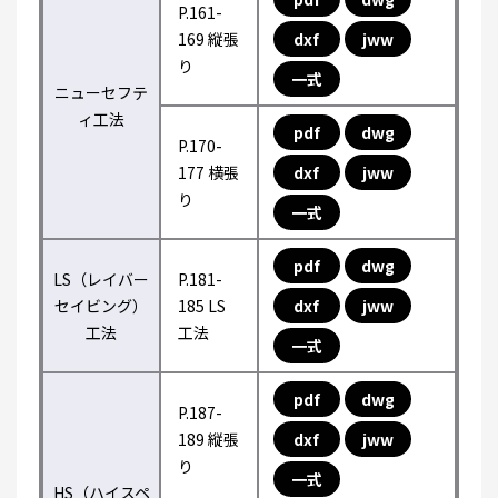
P.161-
169 縦張
dxf
jww
り
一式
ニューセフテ
ィ工法
pdf
dwg
P.170-
177 横張
dxf
jww
り
一式
pdf
dwg
LS（レイバー
P.181-
セイビング）
185 LS
dxf
jww
工法
工法
一式
pdf
dwg
P.187-
189 縦張
dxf
jww
り
一式
HS（ハイスペ