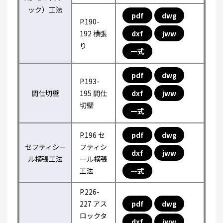
ック）工法
pdf
dwg
P.190-
192 横張
dxf
jww
り
一式
pdf
dwg
P.193-
間仕切壁
195 間仕
dxf
jww
切壁
一式
P.196 セ
pdf
dwg
セフティシー
フティシ
dxf
jww
ル横張工法
ール横張
工法
一式
P.226-
227 アス
pdf
dwg
ロックタ
dxf
jww