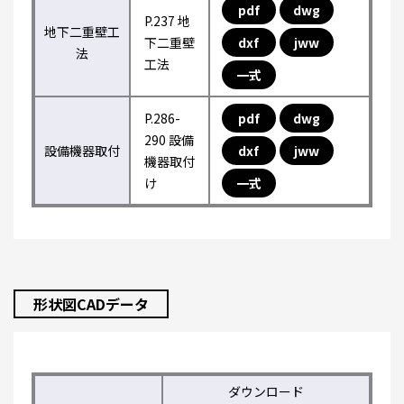
pdf
dwg
P.237 地
地下二重壁工
下二重壁
dxf
jww
法
工法
一式
P.286-
pdf
dwg
290 設備
設備機器取付
dxf
jww
機器取付
け
一式
形状図CADデータ
ダウンロード