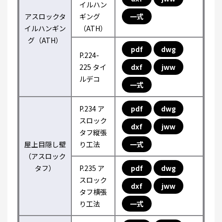
イルハン
アスロックタ
ギング
一式
イルハンギン
（ATH）
グ（ATH）
pdf
dwg
P.224-
225 タイ
dxf
jww
ルデコ
一式
P.234 ア
pdf
dwg
スロック
dxf
jww
タフ縦張
屋上目隠し壁
り工法
一式
（アスロック
タフ）
P.235 ア
pdf
dwg
スロック
dxf
jww
タフ横張
り工法
一式