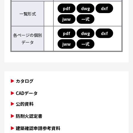
pdf
dwg
dxf
一覧形式
jww
一式
pdf
dwg
dxf
各ページの個別
データ
jww
一式
カタログ
CADデータ
公的資料
防耐火認定書
建築確認申請参考資料