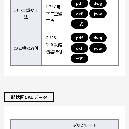
pdf
dwg
P.237 地
地下二重壁工
下二重壁
dxf
jww
法
工法
一式
P.286-
pdf
dwg
290 設備
設備機器取付
dxf
jww
機器取付
け
一式
形状図CADデータ
ダウンロード