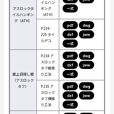
イルハン
アスロックタ
ギング
一式
イルハンギン
（ATH）
グ（ATH）
pdf
dwg
P.224-
225 タイ
dxf
jww
ルデコ
一式
P.234 ア
pdf
dwg
スロック
dxf
jww
タフ縦張
屋上目隠し壁
り工法
一式
（アスロック
タフ）
P.235 ア
pdf
dwg
スロック
dxf
jww
タフ横張
り工法
一式