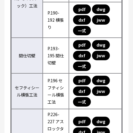
ック）工法
pdf
dwg
P.190-
192 横張
dxf
jww
り
一式
pdf
dwg
P.193-
間仕切壁
195 間仕
dxf
jww
切壁
一式
P.196 セ
pdf
dwg
セフティシー
フティシ
dxf
jww
ル横張工法
ール横張
工法
一式
P.226-
227 アス
pdf
dwg
ロックタ
dxf
jww