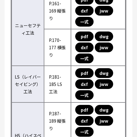
P.161-
169 縦張
dxf
jww
り
一式
ニューセフテ
ィ工法
pdf
dwg
P.170-
177 横張
dxf
jww
り
一式
pdf
dwg
LS（レイバー
P.181-
セイビング）
185 LS
dxf
jww
工法
工法
一式
pdf
dwg
P.187-
189 縦張
dxf
jww
り
一式
HS（ハイスペ