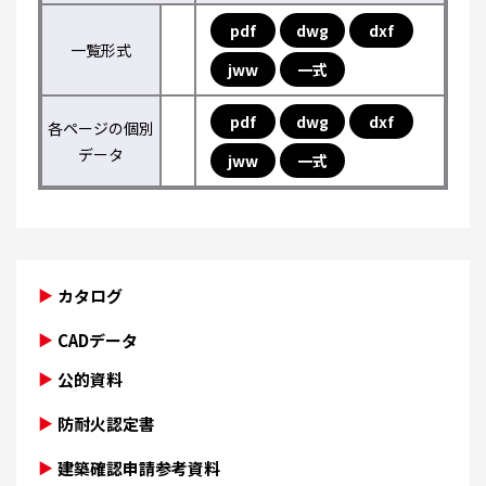
pdf
dwg
dxf
一覧形式
jww
一式
pdf
dwg
dxf
各ページの個別
データ
jww
一式
カタログ
CADデータ
公的資料
防耐火認定書
建築確認申請参考資料