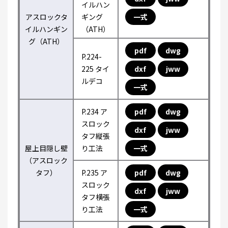
イルハン
アスロックタ
ギング
一式
イルハンギン
（ATH）
グ（ATH）
pdf
dwg
P.224-
225 タイ
dxf
jww
ルデコ
一式
P.234 ア
pdf
dwg
スロック
dxf
jww
タフ縦張
屋上目隠し壁
り工法
一式
（アスロック
タフ）
P.235 ア
pdf
dwg
スロック
dxf
jww
タフ横張
り工法
一式