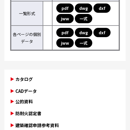
pdf
dwg
dxf
一覧形式
jww
一式
pdf
dwg
dxf
各ページの個別
データ
jww
一式
カタログ
CADデータ
公的資料
防耐火認定書
建築確認申請参考資料