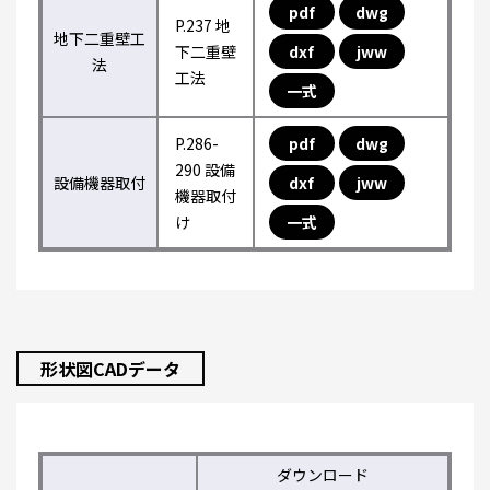
pdf
dwg
P.237 地
地下二重壁工
下二重壁
dxf
jww
法
工法
一式
P.286-
pdf
dwg
290 設備
設備機器取付
dxf
jww
機器取付
け
一式
形状図CADデータ
ダウンロード