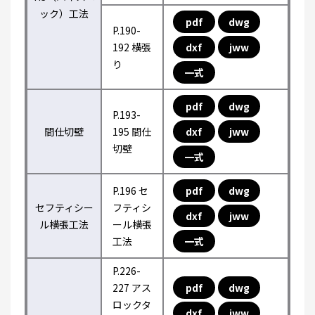
ック）工法
pdf
dwg
P.190-
192 横張
dxf
jww
り
一式
pdf
dwg
P.193-
間仕切壁
195 間仕
dxf
jww
切壁
一式
P.196 セ
pdf
dwg
セフティシー
フティシ
dxf
jww
ル横張工法
ール横張
工法
一式
P.226-
227 アス
pdf
dwg
ロックタ
dxf
jww