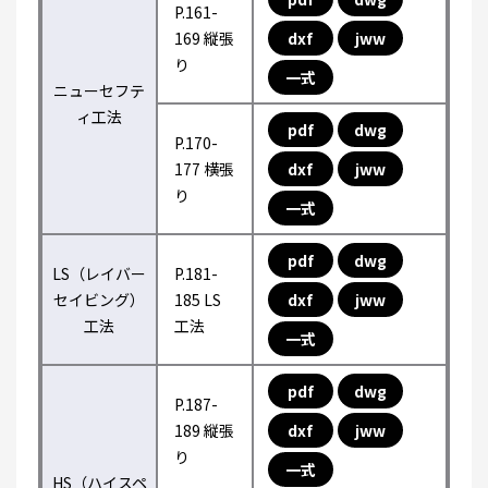
P.161-
169 縦張
dxf
jww
り
一式
ニューセフテ
ィ工法
pdf
dwg
P.170-
177 横張
dxf
jww
り
一式
pdf
dwg
LS（レイバー
P.181-
セイビング）
185 LS
dxf
jww
工法
工法
一式
pdf
dwg
P.187-
189 縦張
dxf
jww
り
一式
HS（ハイスペ