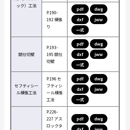
ック）工法
pdf
dwg
P.190-
192 横張
dxf
jww
り
一式
pdf
dwg
P.193-
間仕切壁
195 間仕
dxf
jww
切壁
一式
P.196 セ
pdf
dwg
セフティシー
フティシ
dxf
jww
ル横張工法
ール横張
工法
一式
P.226-
227 アス
pdf
dwg
ロックタ
dxf
jww