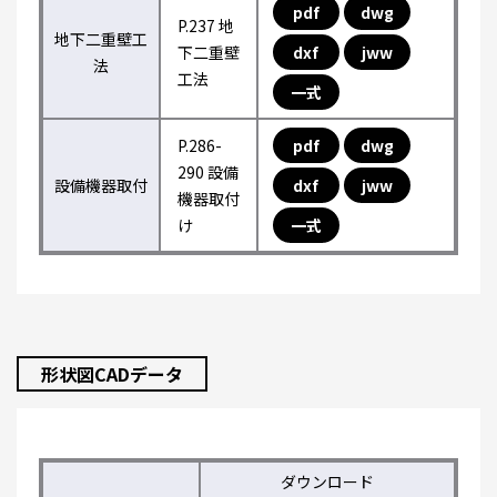
pdf
dwg
P.237 地
地下二重壁工
下二重壁
dxf
jww
法
工法
一式
P.286-
pdf
dwg
290 設備
設備機器取付
dxf
jww
機器取付
け
一式
形状図CADデータ
ダウンロード