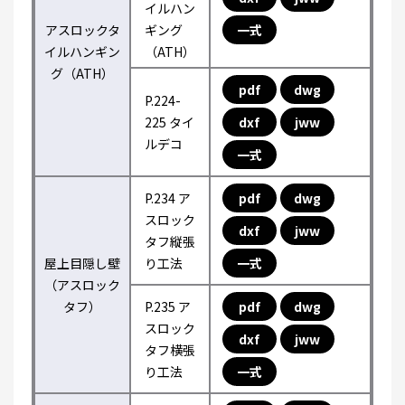
イルハン
アスロックタ
ギング
一式
イルハンギン
（ATH）
グ（ATH）
pdf
dwg
P.224-
225 タイ
dxf
jww
ルデコ
一式
P.234 ア
pdf
dwg
スロック
dxf
jww
タフ縦張
屋上目隠し壁
り工法
一式
（アスロック
タフ）
P.235 ア
pdf
dwg
スロック
dxf
jww
タフ横張
り工法
一式