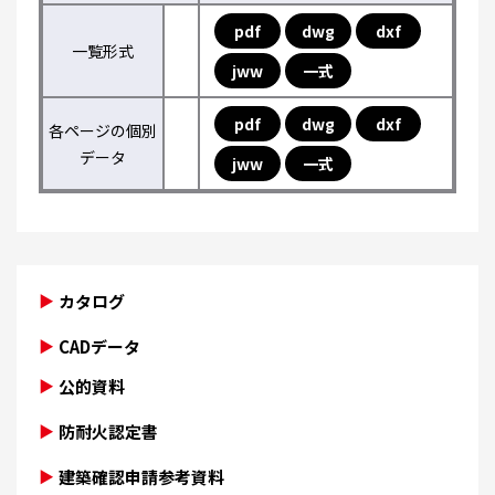
pdf
dwg
dxf
一覧形式
jww
一式
pdf
dwg
dxf
各ページの個別
データ
jww
一式
カタログ
CADデータ
公的資料
防耐火認定書
建築確認申請参考資料