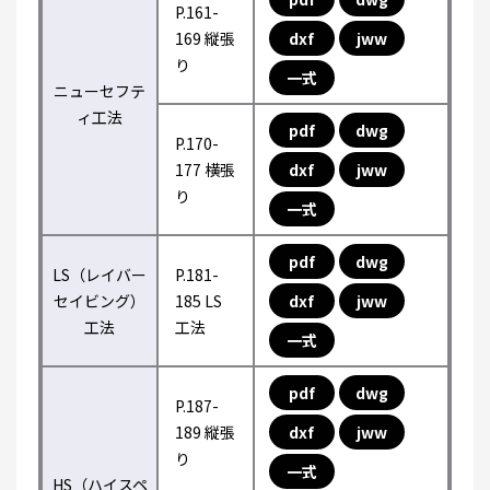
P.161-
169 縦張
dxf
jww
り
一式
ニューセフテ
ィ工法
pdf
dwg
P.170-
177 横張
dxf
jww
り
一式
pdf
dwg
LS（レイバー
P.181-
セイビング）
185 LS
dxf
jww
工法
工法
一式
pdf
dwg
P.187-
189 縦張
dxf
jww
り
一式
HS（ハイスペ