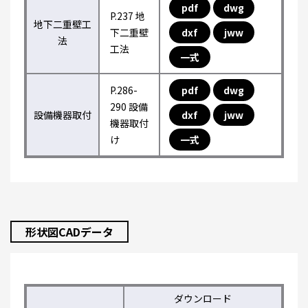
pdf
dwg
P.237 地
地下二重壁工
下二重壁
dxf
jww
法
工法
一式
P.286-
pdf
dwg
290 設備
設備機器取付
dxf
jww
機器取付
け
一式
形状図CADデータ
ダウンロード