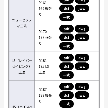
P.161-
169 縦張
dxf
jww
り
一式
ニューセフテ
ィ工法
pdf
dwg
P.170-
177 横張
dxf
jww
り
一式
pdf
dwg
LS（レイバー
P.181-
セイビング）
185 LS
dxf
jww
工法
工法
一式
pdf
dwg
P.187-
189 縦張
dxf
jww
り
一式
HS（ハイスペ