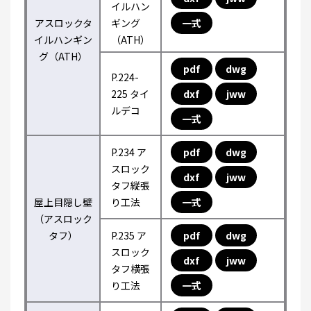
イルハン
アスロックタ
ギング
一式
イルハンギン
（ATH）
グ（ATH）
pdf
dwg
P.224-
225 タイ
dxf
jww
ルデコ
一式
P.234 ア
pdf
dwg
スロック
dxf
jww
タフ縦張
屋上目隠し壁
り工法
一式
（アスロック
タフ）
P.235 ア
pdf
dwg
スロック
dxf
jww
タフ横張
り工法
一式