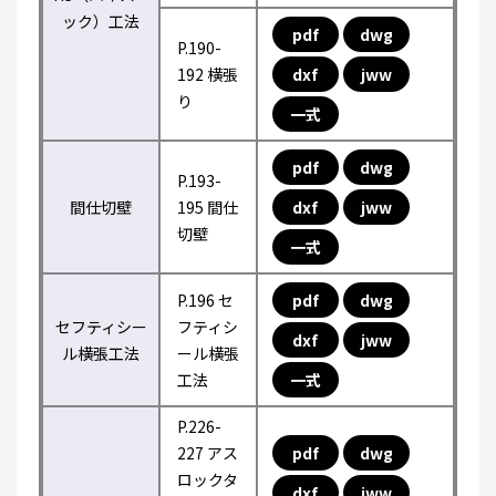
ック）工法
pdf
dwg
P.190-
192 横張
dxf
jww
り
一式
pdf
dwg
P.193-
間仕切壁
195 間仕
dxf
jww
切壁
一式
P.196 セ
pdf
dwg
セフティシー
フティシ
dxf
jww
ル横張工法
ール横張
工法
一式
P.226-
227 アス
pdf
dwg
ロックタ
dxf
jww