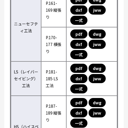
P.161-
169 縦張
dxf
jww
り
一式
ニューセフテ
ィ工法
pdf
dwg
P.170-
177 横張
dxf
jww
り
一式
pdf
dwg
LS（レイバー
P.181-
セイビング）
185 LS
dxf
jww
工法
工法
一式
pdf
dwg
P.187-
189 縦張
dxf
jww
り
一式
HS（ハイスペ