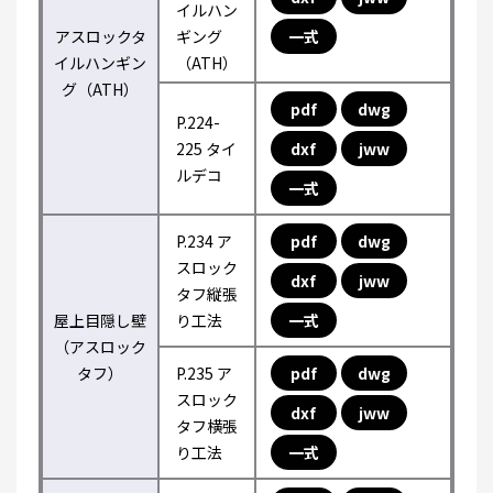
イルハン
アスロックタ
ギング
一式
イルハンギン
（ATH）
グ（ATH）
pdf
dwg
P.224-
225 タイ
dxf
jww
ルデコ
一式
P.234 ア
pdf
dwg
スロック
dxf
jww
タフ縦張
屋上目隠し壁
り工法
一式
（アスロック
タフ）
P.235 ア
pdf
dwg
スロック
dxf
jww
タフ横張
り工法
一式