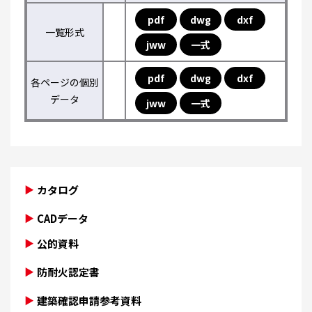
pdf
dwg
dxf
一覧形式
jww
一式
pdf
dwg
dxf
各ページの個別
データ
jww
一式
カタログ
CADデータ
公的資料
防耐火認定書
建築確認申請参考資料