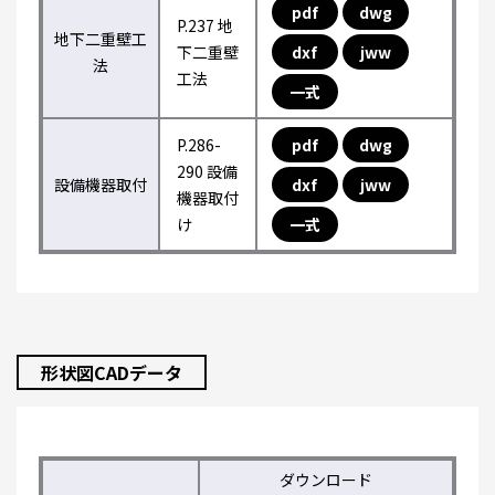
pdf
dwg
P.237 地
地下二重壁工
下二重壁
dxf
jww
法
工法
一式
P.286-
pdf
dwg
290 設備
設備機器取付
dxf
jww
機器取付
け
一式
形状図CADデータ
ダウンロード