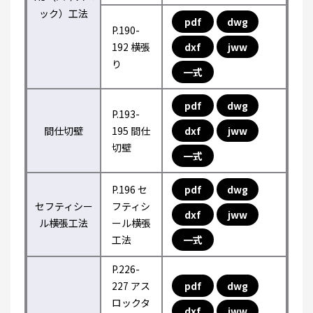
ック）工法
pdf
dwg
P.190-
192 横張
dxf
jww
り
一式
pdf
dwg
P.193-
間仕切壁
195 間仕
dxf
jww
切壁
一式
P.196 セ
pdf
dwg
セフティシー
フティシ
dxf
jww
ル横張工法
ール横張
工法
一式
P.226-
227 アス
pdf
dwg
ロックタ
dxf
jww