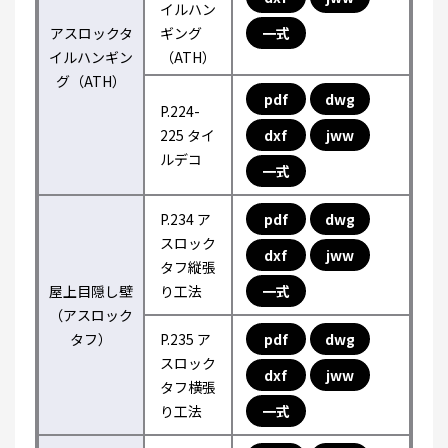
イルハン
アスロックタ
ギング
一式
イルハンギン
（ATH）
グ（ATH）
pdf
dwg
P.224-
225 タイ
dxf
jww
ルデコ
一式
P.234 ア
pdf
dwg
スロック
dxf
jww
タフ縦張
屋上目隠し壁
り工法
一式
（アスロック
タフ）
P.235 ア
pdf
dwg
スロック
dxf
jww
タフ横張
り工法
一式