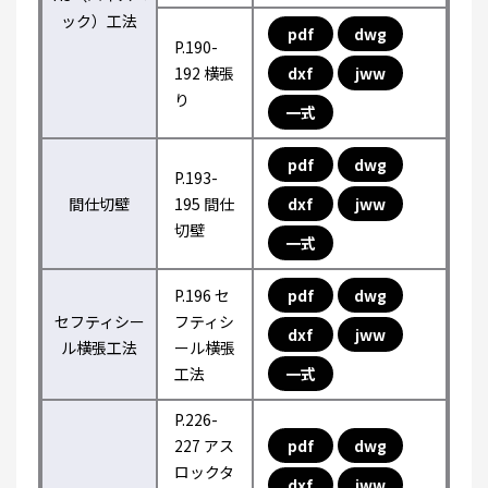
ック）工法
pdf
dwg
P.190-
192 横張
dxf
jww
り
一式
pdf
dwg
P.193-
間仕切壁
195 間仕
dxf
jww
切壁
一式
P.196 セ
pdf
dwg
セフティシー
フティシ
dxf
jww
ル横張工法
ール横張
工法
一式
P.226-
227 アス
pdf
dwg
ロックタ
dxf
jww