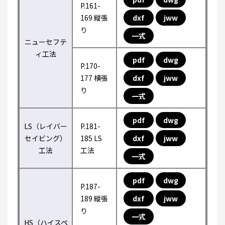
P.161-
169 縦張
dxf
jww
り
一式
ニューセフテ
ィ工法
pdf
dwg
P.170-
177 横張
dxf
jww
り
一式
pdf
dwg
LS（レイバー
P.181-
セイビング）
185 LS
dxf
jww
工法
工法
一式
pdf
dwg
P.187-
189 縦張
dxf
jww
り
一式
HS（ハイスペ