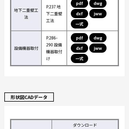
pdf
dwg
P.237 地
地下二重壁工
下二重壁
dxf
jww
法
工法
一式
P.286-
pdf
dwg
290 設備
設備機器取付
dxf
jww
機器取付
け
一式
形状図CADデータ
ダウンロード