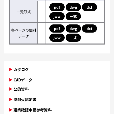
pdf
dwg
dxf
一覧形式
jww
一式
pdf
dwg
dxf
各ページの個別
データ
jww
一式
カタログ
CADデータ
公的資料
防耐火認定書
建築確認申請参考資料