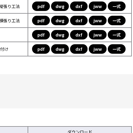
フ縦張り工法
pdf
dwg
dxf
jww
一式
フ横張り工法
pdf
dwg
dxf
jww
一式
pdf
dwg
dxf
jww
一式
取付け
pdf
dwg
dxf
jww
一式
ダウンロード