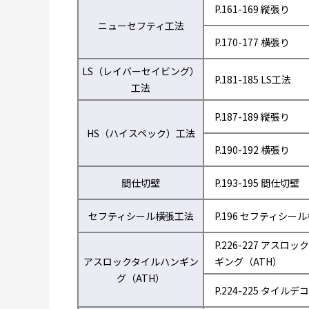
P.161-169 縦張り
ニューセフティ工法
P.170-177 横張り
LS（レイバーセイビング）
P.181-185 LS工法
工法
P.187-189 縦張り
HS（ハイスペック）工法
P.190-192 横張り
間仕切壁
P.193-195 間仕切壁
セフティシール横張工法
P.196 セフティシー
P.226-227 アスロ
アスロックタイルハンギン
ギング（ATH）
グ（ATH）
P.224-225 タイルデコ