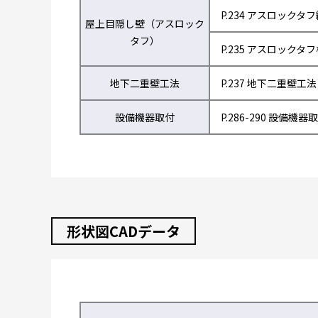
P.234 アスロックタ
屋上目隠し壁（アスロック
タフ）
P.235 アスロックタ
地下二重壁工法
P.237 地下二重壁工法
設備機器取付
P.286-290 設備機器
形状図CADデータ