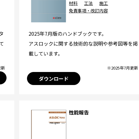
材料
工法
施工
免責事項・改訂内容
2025年7月版のハンドブックです。
タ
アスロックに関する技術的な説明や参考図等を掲
て
載しています。
※2025年7月更新
更新
ダウンロード
性能報告