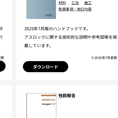
材料
工法
施工
免責事項・改訂内容
2025年7月版のハンドブックです。
タ
アスロックに関する技術的な説明や参考図等を掲
て
載しています。
※2025年7月更新
更新
ダウンロード
性能報告