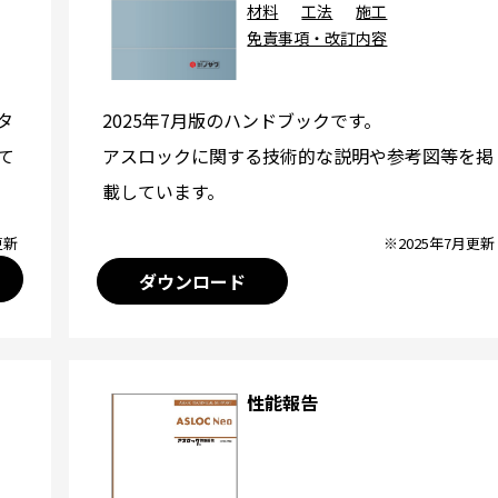
材料
工法
施工
免責事項・改訂内容
2025年7月版のハンドブックです。
タ
アスロックに関する技術的な説明や参考図等を掲
て
載しています。
※2025年7月更新
更新
ダウンロード
性能報告