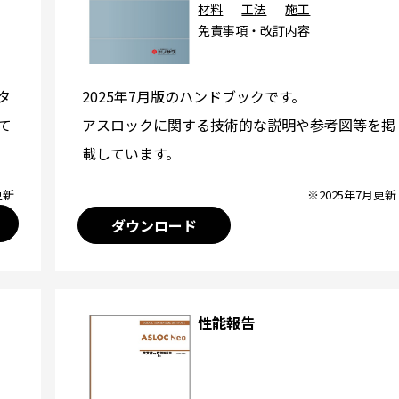
材料
工法
施工
免責事項・改訂内容
2025年7月版のハンドブックです。
タ
アスロックに関する技術的な説明や参考図等を掲
て
載しています。
※2025年7月更新
更新
ダウンロード
性能報告