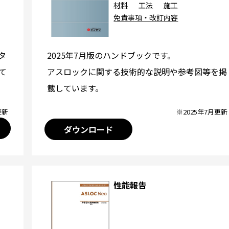
材料
工法
施工
免責事項・改訂内容
2025年7月版のハンドブックです。
タ
アスロックに関する技術的な説明や参考図等を掲
て
載しています。
※2025年7月更新
更新
ダウンロード
性能報告