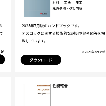
材料
工法
施工
免責事項・改訂内容
2025年7月版のハンドブックです。
タ
アスロックに関する技術的な説明や参考図等を掲
て
載しています。
※2025年7月更新
更新
ダウンロード
性能報告