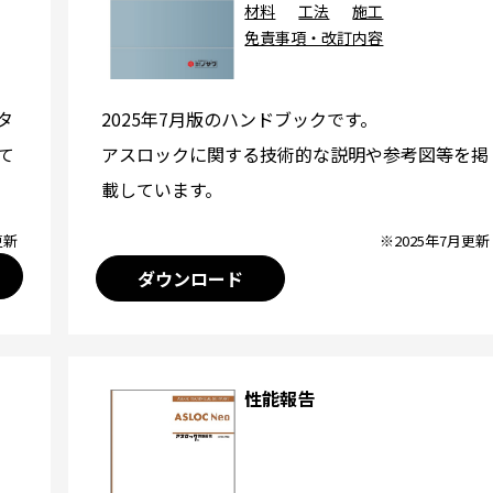
材料
工法
施工
免責事項・改訂内容
2025年7月版のハンドブックです。
タ
アスロックに関する技術的な説明や参考図等を掲
て
載しています。
※2025年7月更新
更新
ダウンロード
性能報告