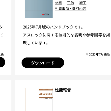
材料
工法
施工
免責事項・改訂内容
2025年7月版のハンドブックです。
タ
アスロックに関する技術的な説明や参考図等を掲
て
載しています。
※2025年7月更新
更新
ダウンロード
性能報告