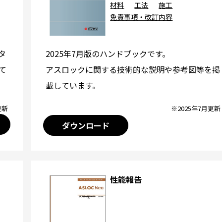
材料
工法
施工
免責事項・改訂内容
2025年7月版のハンドブックです。
タ
アスロックに関する技術的な説明や参考図等を掲
て
載しています。
※2025年7月更新
更新
ダウンロード
性能報告