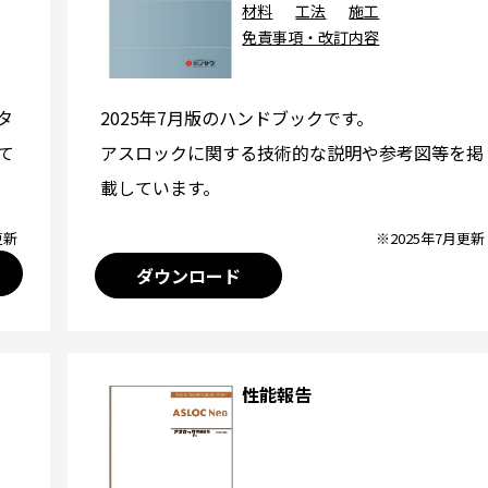
材料
工法
施工
免責事項・改訂内容
2025年7月版のハンドブックです。
タ
アスロックに関する技術的な説明や参考図等を掲
て
載しています。
※2025年7月更新
更新
ダウンロード
性能報告