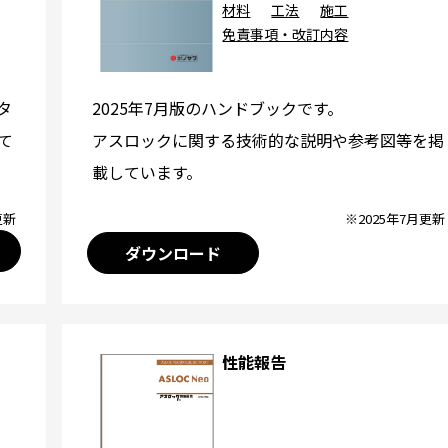
材料
工法
施工
免責事項・改訂内容
2025年7月版のハンドブックです。
タ
アスロックに関する技術的な説明や参考図等を掲
て
載しています。
※2025年7月更新
更新
ダウンロード
性能報告