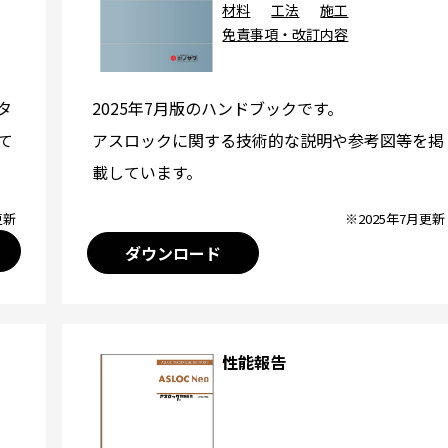
材料
工法
施工
免責事項・改訂内容
2025年7月版のハンドブックです。
タ
アスロックに関する技術的な説明や参考図等を掲
て
載しています。
※2025年7月更新
更新
ダウンロード
性能報告