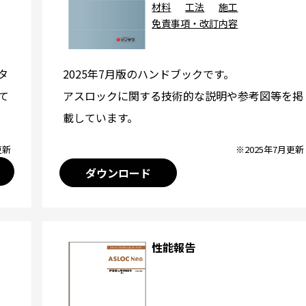
材料
工法
施工
免責事項・改訂内容
2025年7月版のハンドブックです。
タ
アスロックに関する技術的な説明や参考図等を掲
て
載しています。
※2025年7月更新
更新
ダウンロード
性能報告