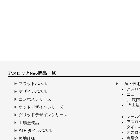
アスロックNeo商品一覧
フラットパネル
工法・技
アスロッ
デザインパネル
ニュー
エンボスシリーズ
(二次防
LS工法
ウッドデザインシリーズ
グリッドデザインシリーズ
レール
アスロ
工場塗装品
タイル
ATP タイルパネル
アスロ
現場タ
素地仕様