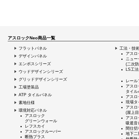
アスロックNeo商品一覧
フラットパネル
工法・技
アスロッ
デザインパネル
ニュー
エンボスシリーズ
(二次防
LS工法
ウッドデザインシリーズ
グリッドデザインシリーズ
レール
アスロ
工場塗装品
タイル
ATP タイルパネル
アスロ
現場タ
素地仕様
アスロ
環境対応パネル
(屋上
アスロック
アスロ
グリーンウォール
吸遮音
レフスカイ
間仕切
アスロックルーバー
地下二
断熱プラス